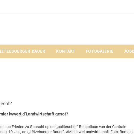
ntrale Paysanne Luxembo
LËTZEBUERGER BAUER
KONTAKT
FOTOGALERIE
JOB
mier iwwert d’Landwirtschaft gesot?
r Luc Frieden zu Gaascht op der „politescher“ Receptioun vun der Centrale
eideg, 10. Juli, am „Lëtzebuerger Bauer“. #MirLieweLandwirtschaft Foto: Romain