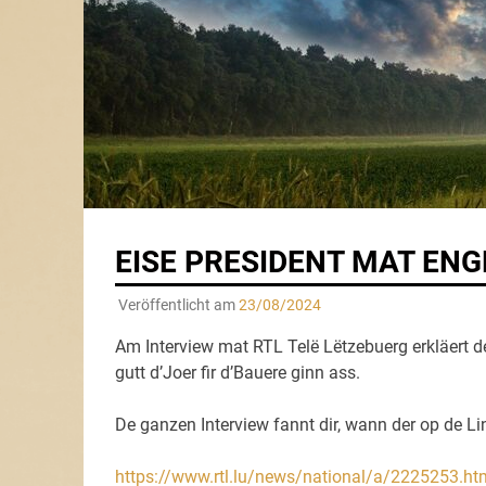
EISE PRESIDENT MAT EN
Veröffentlicht am
23/08/2024
Am Interview mat RTL Telë Lëtzebuerg erkläert de
gutt d’Joer fir d’Bauere ginn ass.
De ganzen Interview fannt dir, wann der op de Lin
https://www.rtl.lu/news/national/a/2225253.ht