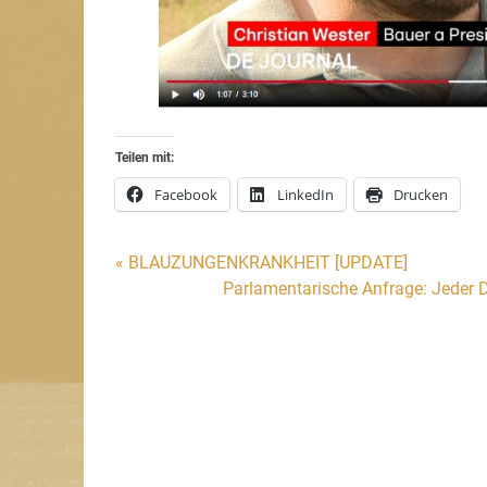
Teilen mit:
Facebook
LinkedIn
Drucken
Beitragsnavigation
« BLAUZUNGENKRANKHEIT [UPDATE]
Parlamentarische Anfrage: Jeder D