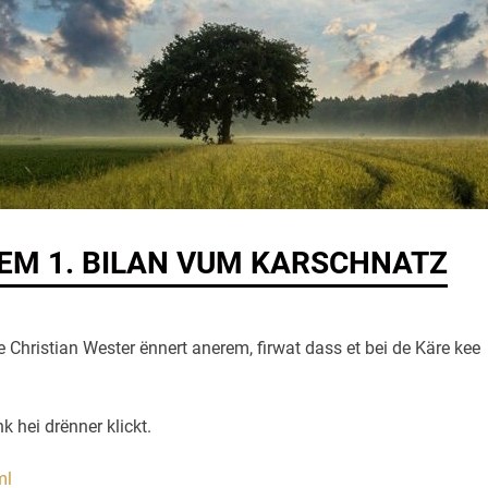
GEM 1. BILAN VUM KARSCHNATZ
 Christian Wester ënnert anerem, firwat dass et bei de Käre kee
k hei drënner klickt.
ml