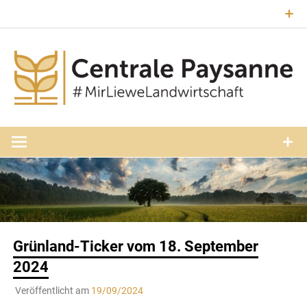
Zum
Inhalt
springen
#MirLieweLandwirtschaft
Central
Paysann
Luxembourg
Grünland-Ticker vom 18. September
2024
Veröffentlicht am
19/09/2024