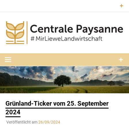
Zum
Inhalt
springen
#MirLieweLandwirtschaft
Central
Paysann
Luxembourg
Grünland-Ticker vom 25. September
2024
Veröffentlicht am
26/09/2024