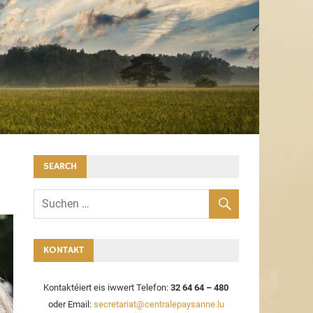
SEARCH
KONTAKT
Kontaktéiert eis iwwert Telefon:
32 64 64 – 480
oder Email:
secretariat@centralepaysanne.lu