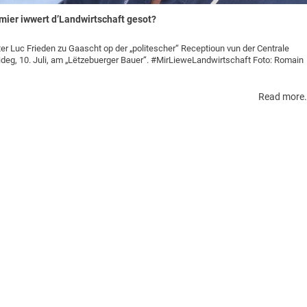
mier iwwert d’Landwirtschaft gesot?
r Luc Frieden zu Gaascht op der „politescher“ Receptioun vun der Centrale
eideg, 10. Juli, am „Lëtzebuerger Bauer“. #MirLieweLandwirtschaft Foto: Romain
Read more.