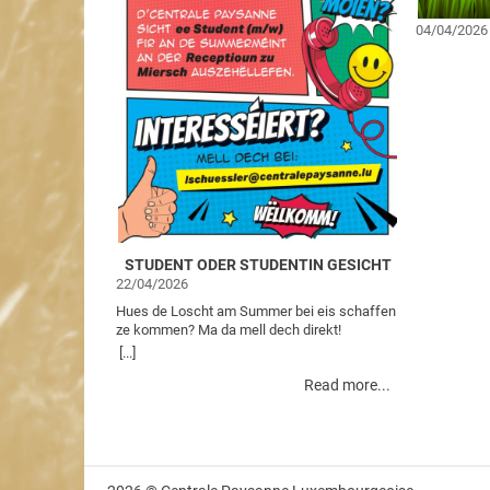
04/04/2026
STUDENT ODER STUDENTIN GESICHT
22/04/2026
Hues de Loscht am Summer bei eis schaffen
ze kommen? Ma da mell dech direkt!
[...]
Read more...