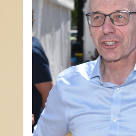
lle bei Reihern
xemburgische