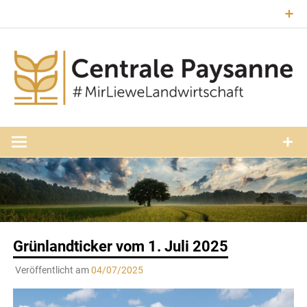
Zum
Inhalt
springen
#MirLieweLandwirtschaft
Central
Paysann
Luxembourg
Grünlandticker vom 1. Juli 2025
Veröffentlicht am
04/07/2025