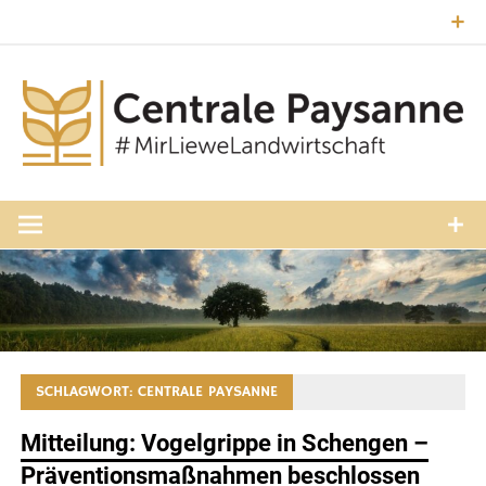
Zum
Inhalt
springen
#MirLieweLandwirtschaft
Central
Paysann
Luxembourg
SCHLAGWORT:
CENTRALE PAYSANNE
Mitteilung: Vogelgrippe in Schengen –
Präventionsmaßnahmen beschlossen