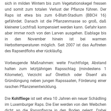
sich in milden Wintern bis zum Vegetationskegel fressen
und somit zum totalen Verlust der Pflanze führen. Der
Raps ist etwa bis zum 6-Blatt-Stadium (BBCH 16)
gefährdet. Danach ist die Pflanzenmasse so groß, daß
kleinerer Lochfraß kompensiert werden kann. Gefahr kann
aber immer noch von den Larven ausgehen. Eiablage bis
in den November hinein ist bei warmen
Herbsttemperaturen möglich. Seit 2007 ist das Auftreten
des Rapserdflohs eher rückläufig.
Vorbeugende Maßnahmen: weite Fruchtfolge, Abstand
halten zum letztjährigen Rapsschlag (mindestens 1
Kilometer), Verzicht auf Ölrettich oder Ölsenf als
Gründüngung neben jungen Rapssaaten, Förderung einer
raschen Pflanzenentwicklung.
Die
Kohlfliege
ist seit etwa 10 Jahren ein neuer Schädling
im Luxemburger Raps. Die Eier werden von den Weibchen
dicht an die Rapspflanze in den Boden gelegt. Dabei