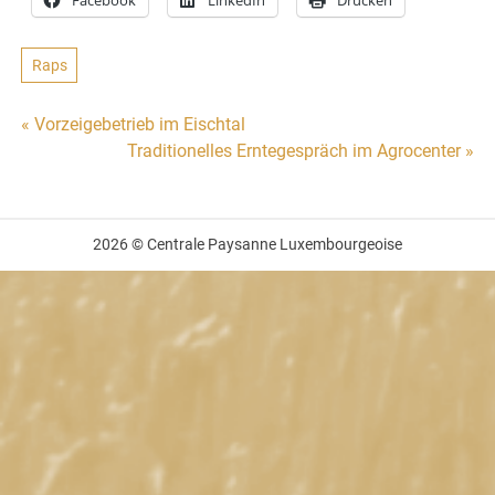
Facebook
LinkedIn
Drucken
Raps
Beitragsnavigation
« Vorzeigebetrieb im Eischtal
Traditionelles Erntegespräch im Agrocenter »
2026 © Centrale Paysanne Luxembourgeoise