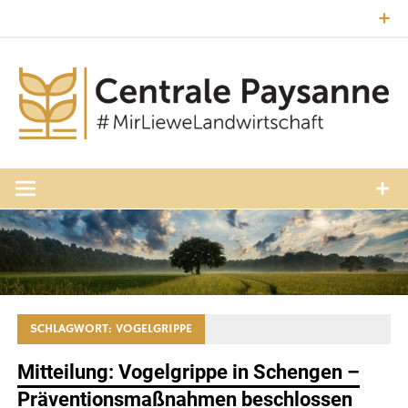
Zum
Inhalt
springen
#MirLieweLandwirtschaft
Central
Paysann
Luxembourg
SCHLAGWORT:
VOGELGRIPPE
Mitteilung: Vogelgrippe in Schengen –
Präventionsmaßnahmen beschlossen