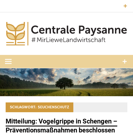
Zum
Inhalt
springen
#MirLieweLandwirtschaft
Central
Paysann
Luxembourg
SCHLAGWORT:
SEUCHENSCHUTZ
Mitteilung: Vogelgrippe in Schengen –
Präventionsmaßnahmen beschlossen