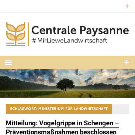
Zum
Inhalt
springen
#MirLieweLandwirtschaft
Central
Paysann
Luxembourg
SCHLAGWORT:
MINISTERIUM FÜR LANDWIRTSCHAFT
Mitteilung: Vogelgrippe in Schengen –
Präventionsmaßnahmen beschlossen