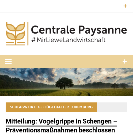
Zum
Inhalt
springen
#MirLieweLandwirtschaft
Central
Paysann
Luxembourg
SCHLAGWORT:
GEFLÜGELHALTER LUXEMBURG
Mitteilung: Vogelgrippe in Schengen –
Präventionsmaßnahmen beschlossen