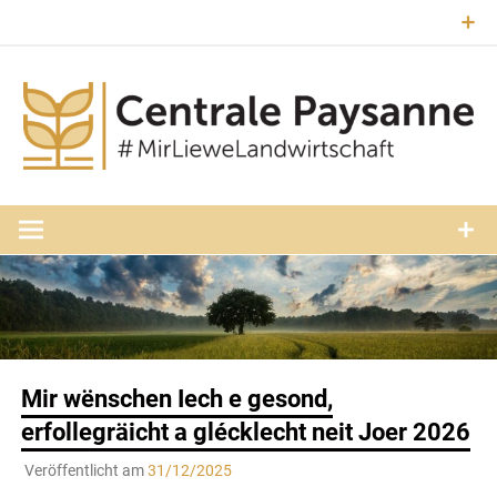
Zum
Inhalt
springen
#MirLieweLandwirtschaft
Central
Paysann
Luxembourg
Mir wënschen Iech e gesond,
erfollegräicht a glécklecht neit Joer 2026
Veröffentlicht am
31/12/2025