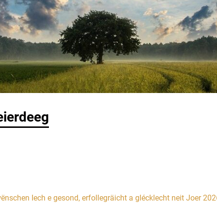
eierdeeg
ënschen Iech e gesond, erfollegräicht a glécklecht neit Joer 202