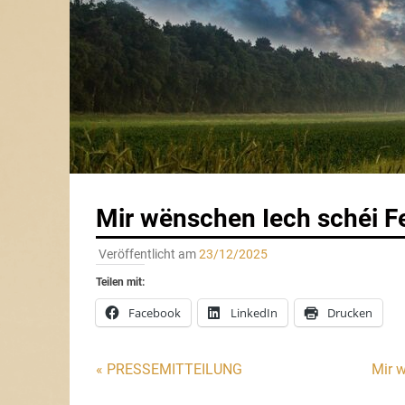
Mir wënschen Iech schéi F
Veröffentlicht am
23/12/2025
Teilen mit:
Facebook
LinkedIn
Drucken
Beitragsnavigation
« PRESSEMITTEILUNG
Mir w