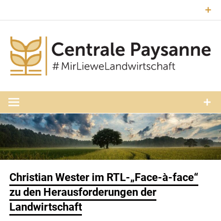
Zum
Inhalt
springen
#MirLieweLandwirtschaft
Central
Paysann
Luxembourg
Christian Wester im RTL-„Face-à-face“
zu den Herausforderungen der
Landwirtschaft