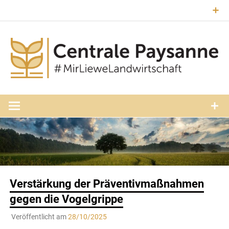
Zum
Inhalt
springen
#MirLieweLandwirtschaft
Central
Paysann
Luxembourg
Verstärkung der Präventivmaßnahmen
gegen die Vogelgrippe
Veröffentlicht am
28/10/2025