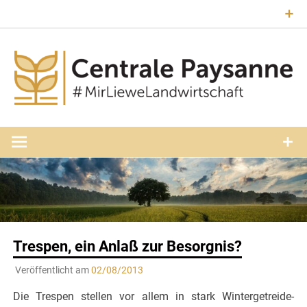
Zum
Inhalt
springen
#MirLieweLandwirtschaft
Central
Paysann
Luxembourg
Trespen, ein Anlaß zur Besorgnis?
Veröffentlicht am
02/08/2013
Die Trespen stellen vor allem in stark Wintergetreide-