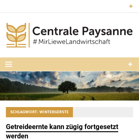
Zum
Inhalt
springen
#MirLieweLandwirtschaft
Central
Paysann
Luxembourg
SCHLAGWORT:
WINTERGERSTE
Getreideernte kann zügig fortgesetzt
werden