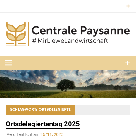
Zum
Inhalt
springen
#MirLieweLandwirtschaft
Central
Paysann
Luxembourg
SCHLAGWORT:
ORTSDELEGIERTE
Ortsdelegiertentag 2025
Veröffentlicht am
26/11/2025