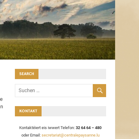
SEARCH
ge
an
KONTAKT
Kontaktéiert eis iwwert Telefon:
32 64 64 – 480
oder Email:
secretariat@centralepaysanne.lu