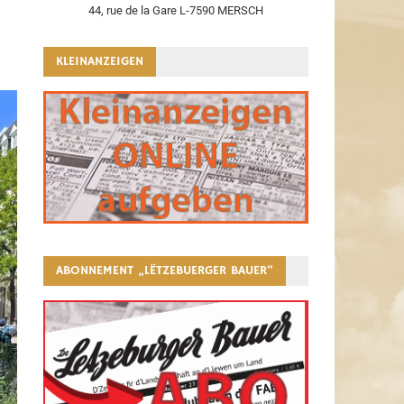
44, rue de la Gare L-7590 MERSCH
KLEINANZEIGEN
ABONNEMENT „LËTZEBUERGER BAUER“