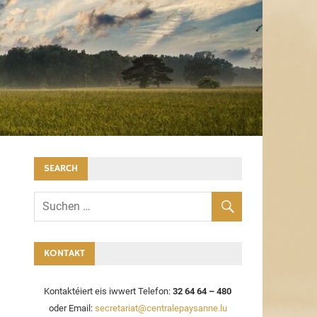
SEARCH
KONTAKT
Kontaktéiert eis iwwert Telefon:
32 64 64 – 480
oder Email:
secretariat@centralepaysanne.lu