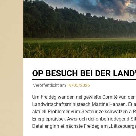
OP BESUCH BEI DER LAN
Veröffentlicht am
19/05/2026
Um Freideg war den nei gewielte Comité vun der B
Landwirtschaftsministesch Martine Hansen. Et ass
aktuell Problemer vum Secteur ze schwätzen a Rel
Energiepräisser. Awer och déi onbefriddegend 
Detailer ginn et nächste Freideg am „Lëtzebuerge