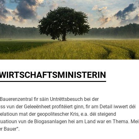
DWIRTSCHAFTSMINISTERIN
auerenzentral fir säin Untrëttsbesuch bei der
 vun der Geleeënheet profitéiert ginn, fir am Detail iwwert déi
atioun mat der geopolitescher Kris, e.a. déi steigend
Situatioun vun de Biogasanlagen hei am Land war en Thema. Mei
r Bauer“.