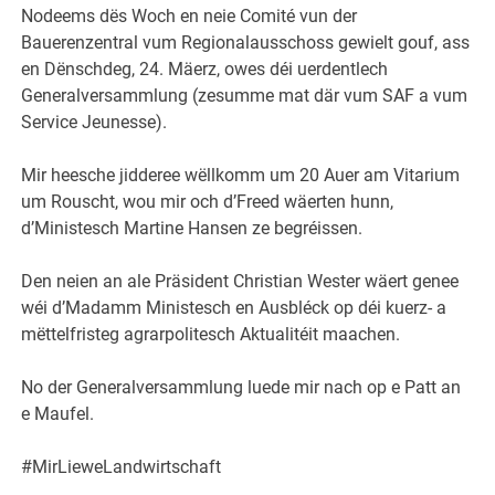
Nodeems dës Woch en neie Comité vun der
Bauerenzentral vum Regionalausschoss gewielt gouf, ass
en Dënschdeg, 24. Mäerz, owes déi uerdentlech
Generalversammlung (zesumme mat där vum SAF a vum
Service Jeunesse).
Mir heesche jidderee wëllkomm um 20 Auer am Vitarium
um Rouscht, wou mir och d’Freed wäerten hunn,
d’Ministesch Martine Hansen ze begréissen.
Den neien an ale Präsident Christian Wester wäert genee
wéi d’Madamm Ministesch en Ausbléck op déi kuerz- a
mëttelfristeg agrarpolitesch Aktualitéit maachen.
No der Generalversammlung luede mir nach op e Patt an
e Maufel.
#MirLieweLandwirtschaft