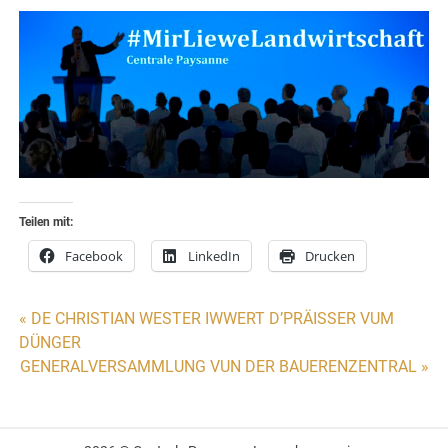
Teilen mit:
Facebook
LinkedIn
Drucken
Beitragsnavigation
« DE CHRISTIAN WESTER IWWERT D’PRÄISSER VUM
DÜNGER
GENERALVERSAMMLUNG VUN DER BAUERENZENTRAL »