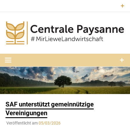
Zum
Inhalt
springen
#MirLieweLandwirtschaft
Central
Paysann
Luxembourg
SAF unterstützt gemeinnützige
Vereinigungen
Veröffentlicht am
05/03/2026