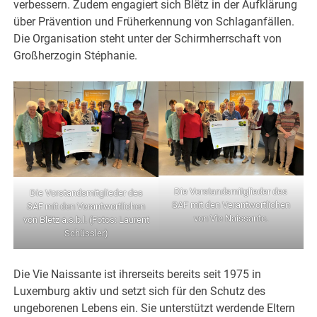
verbessern. Zudem engagiert sich Blëtz in der Aufklärung
über Prävention und Früherkennung von Schlaganfällen.
Die Organisation steht unter der Schirmherrschaft von
Großherzogin Stéphanie.
Die Vorstandsmitglieder des
Die Vorstandsmitglieder des
SAF mit den Verantwortlichen
SAF mit den Verantwortlichen
von Vie Naissante.
von Blëtz a.s.b.l. (Fotos: Laurent
Schüssler)
Die Vie Naissante ist ihrerseits bereits seit 1975 in
Luxemburg aktiv und setzt sich für den Schutz des
ungeborenen Lebens ein. Sie unterstützt werdende Eltern