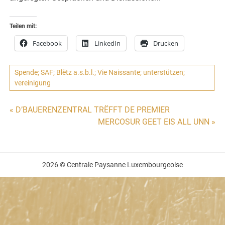
Teilen mit:
Facebook
LinkedIn
Drucken
Spende; SAF; Blëtz a.s.b.l.; Vie Naissante; unterstützen;
vereinigung
Beitragsnavigation
« D’BAUERENZENTRAL TRËFFT DE PREMIER
MERCOSUR GEET EIS ALL UNN »
2026 © Centrale Paysanne Luxembourgeoise