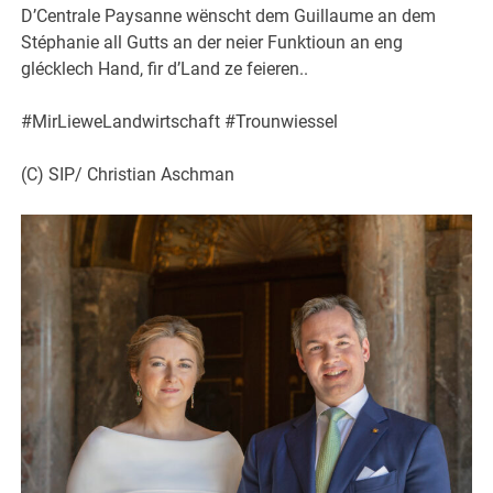
D’Centrale Paysanne wënscht dem Guillaume an dem
Stéphanie all Gutts an der neier Funktioun an eng
glécklech Hand,
fir d’Land ze feieren..
#MirLieweLandwirtschaft #Trounwiessel
(C) SIP/ Christian Aschman