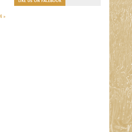
LIKE US ON FACEBOOK
4 »