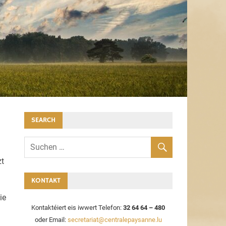
SEARCH
zt
KONTAKT
ie
Kontaktéiert eis iwwert Telefon:
32 64 64 – 480
oder Email:
secretariat@centralepaysanne.lu