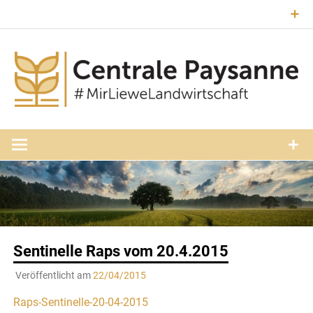
Zum
Inhalt
springen
#MirLieweLandwirtschaft
Central
Paysann
Luxembourg
Sentinelle Raps vom 20.4.2015
Veröffentlicht am
22/04/2015
Raps-Sentinelle-20-04-2015