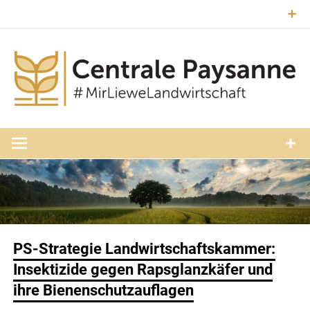
Zum
Inhalt
springen
#MirLieweLandwirtschaft
Central
Paysann
Luxembourg
PS-Strategie Landwirtschaftskammer:
Insektizide gegen Rapsglanzkäfer und
ihre Bienenschutzauflagen