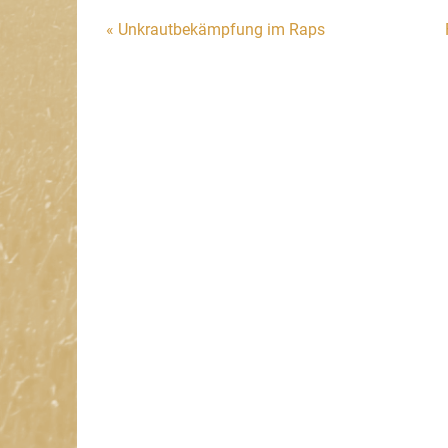
Beitragsnavigation
« Unkrautbekämpfung im Raps