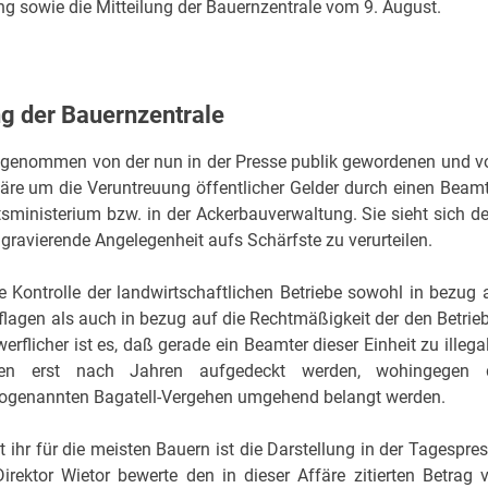
ng sowie die Mitteilung der Bauernzentrale vom 9. August.
ng der Bauernzentrale
s genommen von der nun in der Presse publik gewordenen und 
färe um die Veruntreuung öffentlicher Gelder durch einen Beam
tsministerium bzw. in der Ackerbauverwaltung. Sie sieht sich d
 gravierende Angelegenheit aufs Schärfste zu verurteilen.
e Kontrolle der landwirtschaftlichen Betriebe sowohl in bezug 
flagen als auch in bezug auf die Rechtmäßigkeit der den Betrie
licher ist es, daß gerade ein Beamter dieser Einheit zu illega
en erst nach Jahren aufgedeckt werden, wohingegen 
m sogenannten Bagatell-Vergehen umgehend belangt werden.
ihr für die meisten Bauern ist die Darstellung in der Tagespres
irektor Wietor bewerte den in dieser Affäre zitierten Betrag 