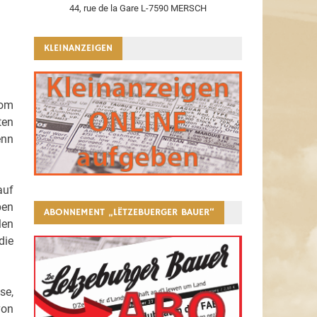
44, rue de la Gare L-7590 MERSCH
KLEINANZEIGEN
vom
ten
enn
auf
ben
ABONNEMENT „LËTZEBUERGER BAUER“
len
die
se,
von