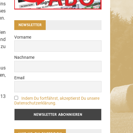
ins
ses
nn.
NEWSLETTER
len
Vorname
und
 zu
Nachname
aus
en,
Email
013
Indem Du fortfährst, akzeptierst Du unsere
Datenschutzerklärung.