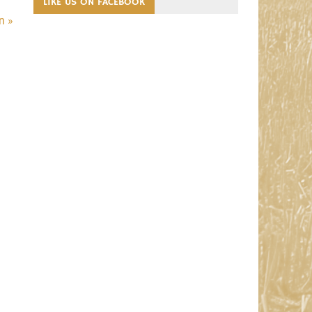
LIKE US ON FACEBOOK
n »