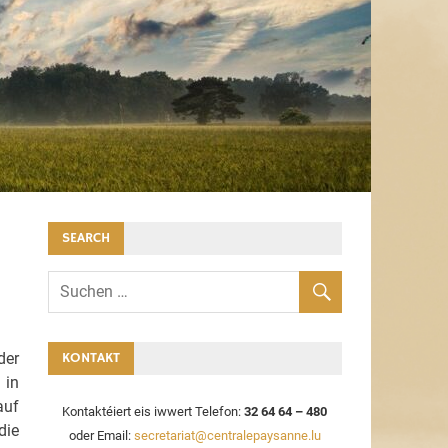
SEARCH
der
KONTAKT
 in
auf
Kontaktéiert eis iwwert Telefon:
32 64 64 – 480
die
oder Email:
secretariat@centralepaysanne.lu