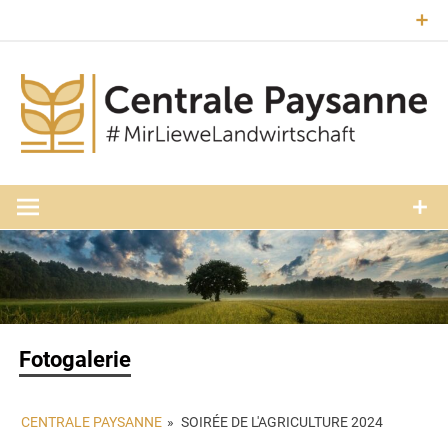
Zum
Inhalt
springen
#MirLieweLandwirtschaft
Central
Paysann
Luxembourg
Fotogalerie
CENTRALE PAYSANNE
»
SOIRÉE DE L'AGRICULTURE 2024