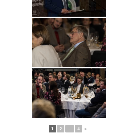
1
2
...
4
►