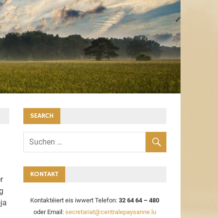
SEARCH
KONTAKT
r
g
Kontaktéiert eis iwwert Telefon:
32 64 64 – 480
ja
oder Email:
secretariat@centralepaysanne.lu