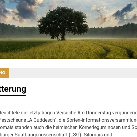
NG
tterung
leuchtete die letztjährigen Versuche Am Donnerstag vergangene
r Festscheune „A Guddesch“, die Sorten-Informationsversammlun
ilomais standen auch die heimischen Körnerleguminosen und So
burger Saatbaugenossenschaft (LSG). Silomais und