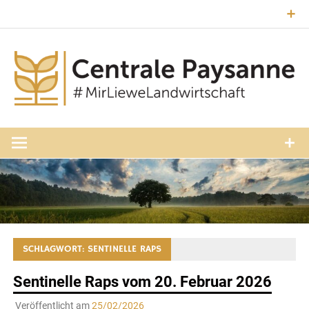
Zum
Inhalt
springen
#MirLieweLandwirtschaft
Central
Paysann
Luxembourg
SCHLAGWORT:
SENTINELLE RAPS
Sentinelle Raps vom 20. Februar 2026
Veröffentlicht am
25/02/2026