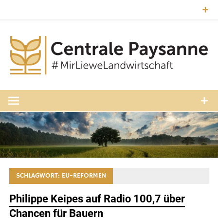
Zum
Inhalt
springen
#MirLieweLandwirtschaft
Central
Paysann
Luxembourg
SCHLAGWORT:
EU-REFORMEN
Philippe Keipes auf Radio 100,7 über
Chancen für Bauern