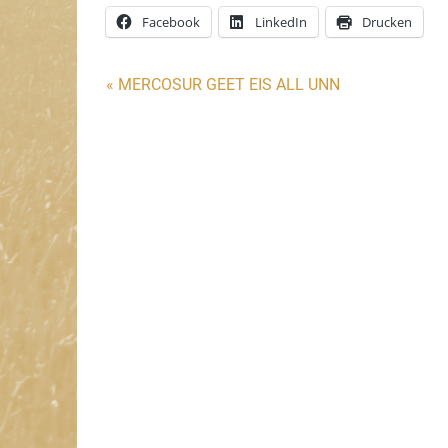
Facebook
LinkedIn
Drucken
Beitragsnavigation
« MERCOSUR GEET EIS ALL UNN