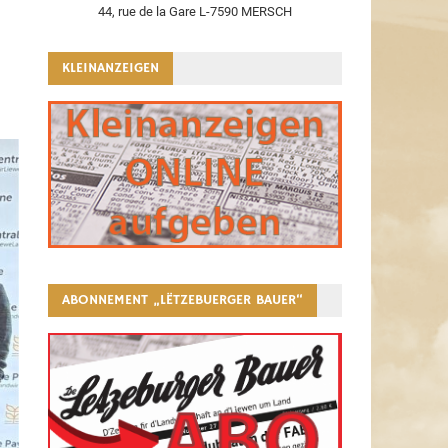
44, rue de la Gare L-7590 MERSCH
KLEINANZEIGEN
ABONNEMENT „LËTZEBUERGER BAUER“