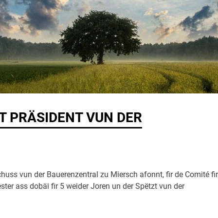
T PRÄSIDENT VUN DER
s vun der Bauerenzentral zu Miersch afonnt, fir de Comité fir
ter ass dobäi fir 5 weider Joren un der Spëtzt vun der