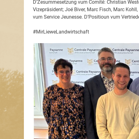
D’Zesummesetzung vum Comité: Christian Wester, 
Vizepräsident; Joé Biver, Marc Fisch, Marc Kohll,
vum Service Jeunesse. D’Positioun vum Vertried
#MirLieweLandwirtschaft