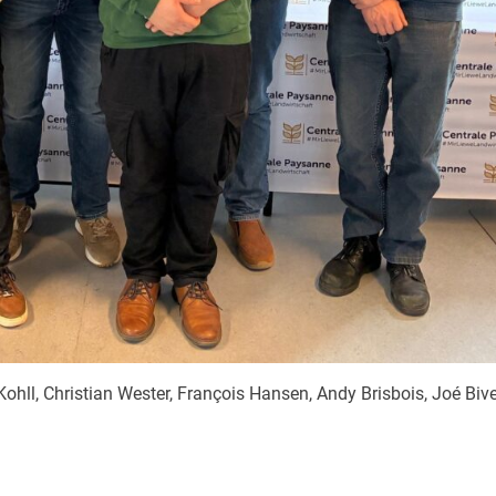
c Kohll, Christian Wester, François Hansen, Andy Brisbois, Joé Bive