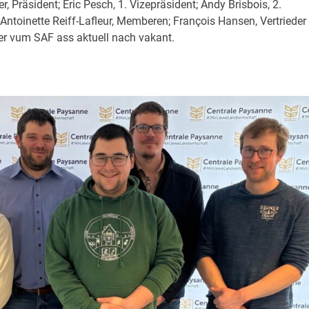
Präsident; Eric Pesch, 1. Vizepräsident; Andy Brisbois, 2.
 Antoinette Reiff-Lafleur, Memberen; François Hansen, Vertrieder
er vum SAF ass aktuell nach vakant.