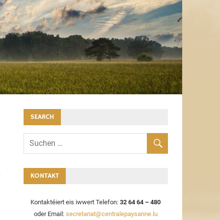
SEARCH
KONTAKT
Kontaktéiert eis iwwert Telefon:
32 64 64 – 480
oder Email:
secretariat@centralepaysanne.lu