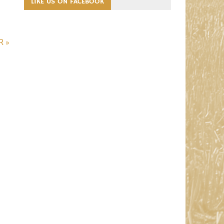
LIKE US ON FACEBOOK
R »