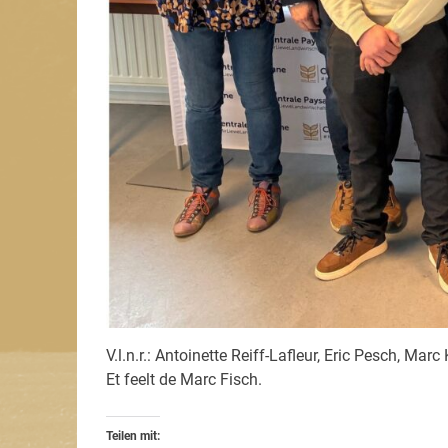
V.l.n.r.: Antoinette Reiff-Lafleur, Eric Pesch, Mar
Et feelt de Marc Fisch.
Teilen mit: