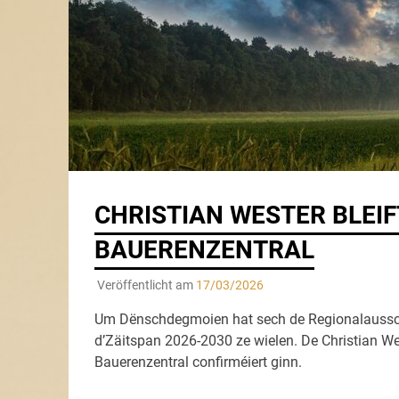
CHRISTIAN WESTER BLEIF
BAUERENZENTRAL
Veröffentlicht am
17/03/2026
Um Dënschdegmoien hat sech de Regionalausschus
d’Zäitspan 2026-2030 ze wielen. De Christian Wes
Bauerenzentral confirméiert ginn.