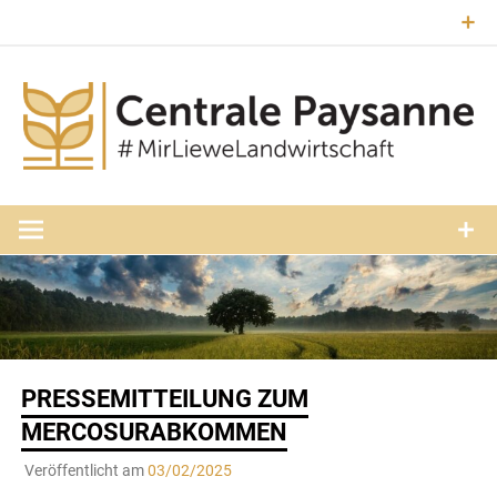
Zum
Inhalt
springen
#MirLieweLandwirtschaft
Central
Paysann
Luxembourg
PRESSEMITTEILUNG ZUM
MERCOSURABKOMMEN
Veröffentlicht am
03/02/2025