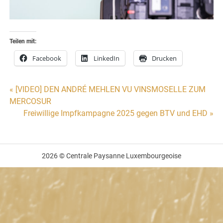
Teilen mit:
Facebook
LinkedIn
Drucken
Beitragsnavigation
« [VIDEO] DEN ANDRÉ MEHLEN VU VINSMOSELLE ZUM
MERCOSUR
Freiwillige Impfkampagne 2025 gegen BTV und EHD »
2026 © Centrale Paysanne Luxembourgeoise