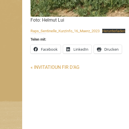
Foto: Helmut Lui
Raps_Sentinelle_KurzInfo_16_Maerz_2023
Herunterladen
Teilen mit:
Facebook
LinkedIn
Drucken
Beitragsnavigation
« INVITATIOUN FIR D’AG