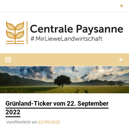
Zum
Inhalt
springen
#MirLieweLandwirtschaft
Central
Paysann
Luxembourg
Grünland-Ticker vom 22. September
2022
Veröffentlicht am
22/09/2022