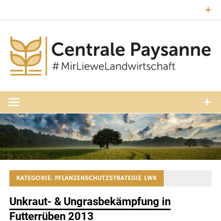
Zum
Inhalt
springen
#MirLieweLandwirtschaft
Central
Paysann
Luxembourg
KATEGORIE:
PFLANZENSCHUTZSTRATEGIE LWK
Unkraut- & Ungrasbekämpfung in
Futterrüben 2013