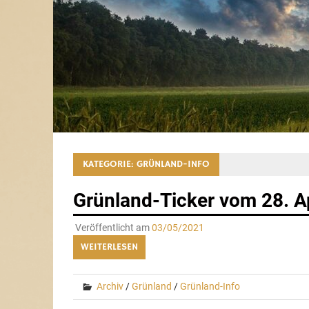
KATEGORIE:
GRÜNLAND-INFO
Grünland-Ticker vom 28. A
Veröffentlicht am
03/05/2021
WEITERLESEN
Archiv
/
Grünland
/
Grünland-Info