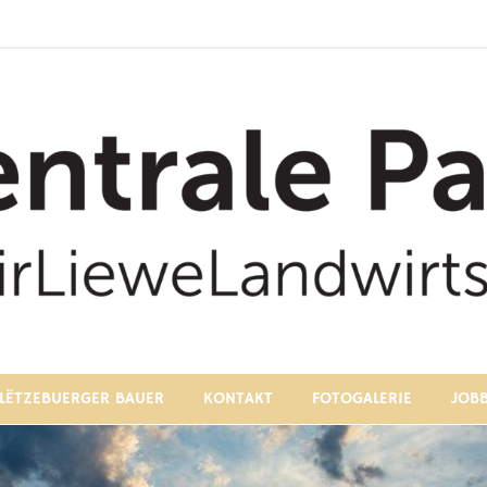
 Luxembourgeoise
LËTZEBUERGER BAUER
KONTAKT
FOTOGALERIE
JOB