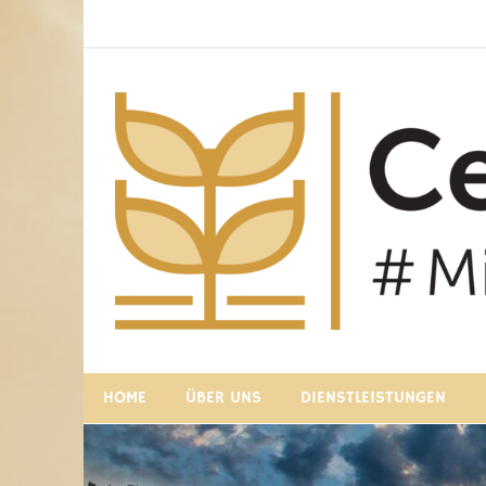
Zum
Inhalt
springen
#MirLieweLandwirtschaft
Centrale Paysanne
HOME
ÜBER UNS
DIENSTLEISTUNGEN