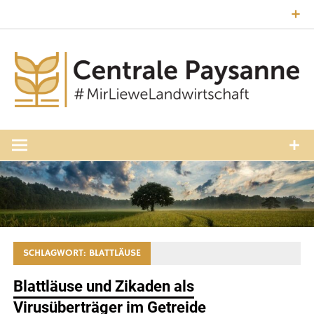
Zum
Inhalt
springen
#MirLieweLandwirtschaft
Central
Paysann
Luxembourg
SCHLAGWORT:
BLATTLÄUSE
Blattläuse und Zikaden als
Virusüberträger im Getreide